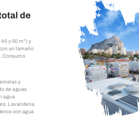
otal de
 40 y 50 m²) y
(con un tamaño
os. Consumo
arcelas y
ado de aguas
on agua
bes; Lavanderia
aderos con agua