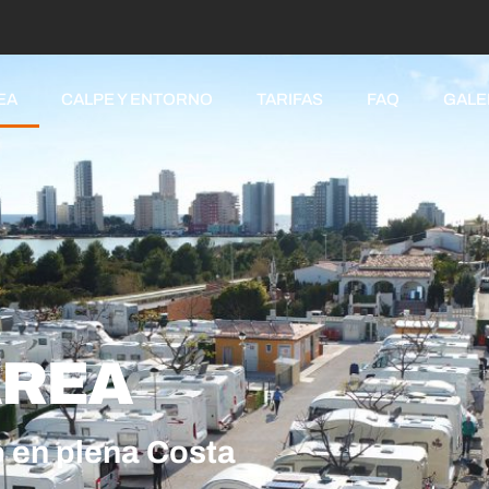
EA
CALPE Y ENTORNO
TARIFAS
FAQ
GALE
ÁREA
 en plena Costa