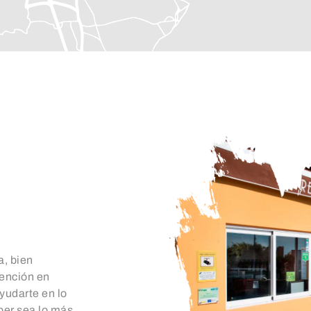
a, bien
tención en
yudarte en lo
per sea lo más