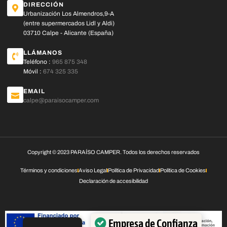
DIRECCIÓN
Urbanización Los Almendros,9-A
(entre supermercados Lidl y Aldi)
03710 Calpe - Alicante (España)
LLÁMANOS
Teléfono :
965 875 348
Móvil :
674 325 335
EMAIL
calpe@paraisocamper.com
Copyright © 2023 PARAÍSO CAMPER. Todos los derechos reservados
Términos y condiciones
Aviso Legal
Política de Privacidad
Política de Cookies
Declaración de accesibilidad
Empresa de Confianza