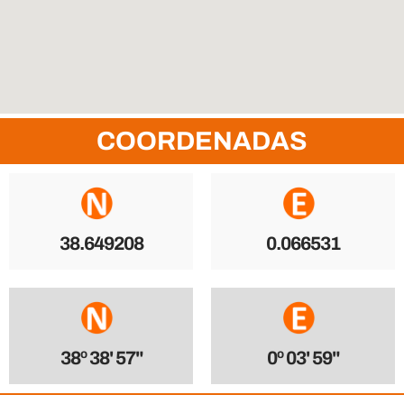
COORDENADAS
38.649208
0.066531
38º 38' 57"
0º 03' 59"