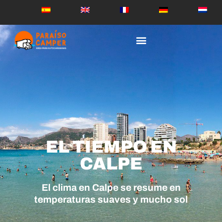
EL TIEMPO EN
CALPE
El clima en Calpe se resume en
temperaturas suaves y mucho sol